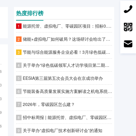
热度排行榜
能源托管、虚拟电厂、零碳园区项目：招标0.73亿 ，中标26.75亿
1
储能+虚拟电厂如何破局？这场研讨会给出了答案
2
节能与综合能源服务企业必看！3月绿色低碳领域补贴政策汇总
3
关于举办“绿色低碳领军人才访学项目第二期—零碳园区建设高级研学班”的通知
4
6
EESIA第三届第五次会员大会在京成功举办
5
0
节能装备高质量发展实施方案解读之机电系统/变压器/工业热泵节能
6
3
2026年，零碳园区怎么建？
7
9
招中标周报 | 能源托管、虚拟电厂、零碳园区项目：招标￥14.14亿元 ，中标￥10.33亿元
8
6
关于举办“虚拟电厂技术创新研讨会”的通知
9