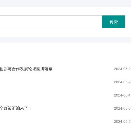
创新与合作发展论坛圆满落幕
2024-05-2
2024-05-2
2024-05-1
全政策汇编来了！
2024-05-0
2024-05-0