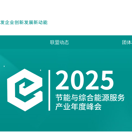
联盟动态
团体