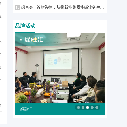
3
绿合会 | 首站告捷，航投新能集团能碳业务生态合作伙伴专场对接会广州站圆满落幕
10
2
品牌活动
9
5
2
8
1
9
5
绿融汇
.