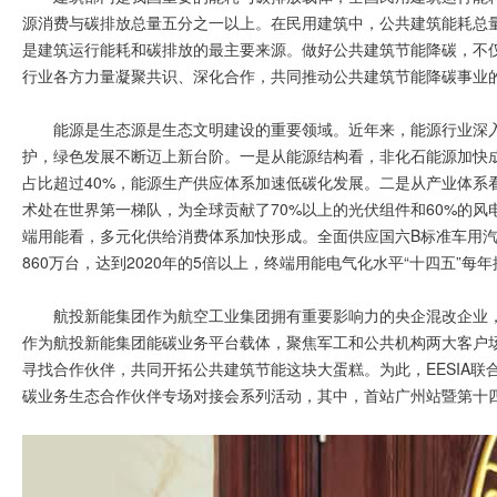
源消费与碳排放总量五分之一以上。在民用建筑中，公共建筑能耗总量
是建筑运行能耗和碳排放的最主要来源。做好公共建筑节能降碳，不仅
行业各方力量凝聚共识、深化合作，共同推动公共建筑节能降碳事业
能源是生态源是生态文明建设的重要领域。近年来，能源行业深
护，绿色发展不断迈上新台阶。一是从能源结构看，非化石能源加快成
占比超过40%，能源生产供应体系加速低碳化发展。二是从产业体系
术处在世界第一梯队，为全球贡献了70%以上的光伏组件和60%的
端用能看，多元化供给消费体系加快形成。全面供应国六B标准车用汽
860万台，达到2020年的5倍以上，终端用能电气化水平“十四五”每
航投新能集团作为航空工业集团拥有重要影响力的央企混改企业
作为航投新能集团能碳业务平台载体，聚焦军工和公共机构两大客户
寻找合作伙伴，共同开拓公共建筑节能这块大蛋糕。为此，EESIA联
碳业务生态合作伙伴专场对接会系列活动，其中，首站广州站暨第十四期