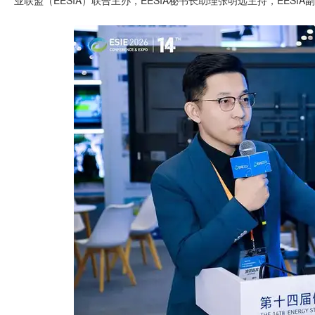
业联盟（EESIA）联合主办，EESIA秘书长助理张明远主持，EESI