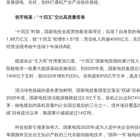
发展煤电、光伏，加快打通铝产业产业链价值链。
筑牢根基：“十四五”交出高质量答卷
“十四五”时期，国家电投全面贯彻新发展理念，实现了自身质的有
1.98万亿元，较“十四五”初增长1.57倍；营业收入跨越4000亿元
经营业绩考核中连续十年保持A级。
能源央企“主力军”作用更加凸显。“十四五”国家电投期间累计投
阳核电等一批重大能源基础设施项目。到2025年底，国家电投集团总装机
7400亿千瓦时，较2020年增长约33%。供热面积约5亿平方米，惠及
清洁绿色低碳的底色更加鲜明。国家电投集团坚定落实“双碳”目
2025年底，国家电投清洁能源规模超过2.3亿千瓦，装机占比达到74
茅，核电规划内装机容量约占全国总规划的三分之一。境外项目覆盖25
碳”目标提出以来，集团累计减碳超过14亿吨。
科技创新引领更加有力。国家电投2025年成为入选中央企业科
掌握拥有完全自主知识产权的三代非能动核电技术，“国和一号”核电