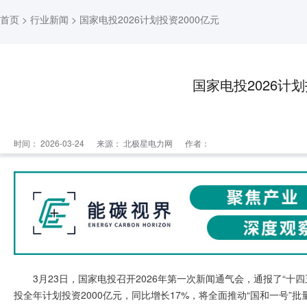
首页
>
行业新闻
> 国家电投2026计划投资2000亿元
国家电投2026计划
时间： 2026-03-24
来源：
北极星电力网
作者：
3月23日，国家电投召开2026年第一次新闻通气会，通报了“十四
投全年计划投资2000亿元，同比增长17%，将全面推动“国和一号