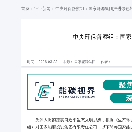
首页
>
行业新闻
> 中央环保督察组：国家能源集团推进绿色
中央环保督察组：国家
时间： 2026-03-23
来源：
国家能源集团
作者：
为深入贯彻落实习近平生态文明思想，根据《生态环
组）对国家能源投资集团有限责任公司（以下简称国家能源