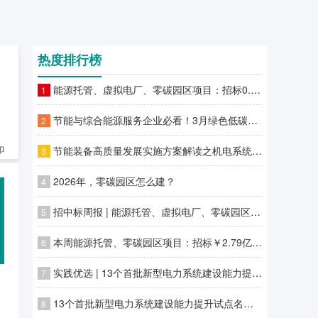
热度排行榜
能源托管、虚拟电厂、零碳园区项目：招标0.73亿 ，中标26.75亿
1
节能与综合能源服务企业必看！3月绿色低碳领域补贴政策汇总
2
节能装备高质量发展实施方案解读之机电系统/变压器/工业热泵节能
印
3
2026年，零碳园区怎么建？
4
招中标周报 | 能源托管、虚拟电厂、零碳园区项目：招标￥14.14亿元 ，中标￥10.33亿元
5
本周能源托管、零碳园区项目：招标￥2.79亿元 ，中标￥4.22亿元
6
实践优选 | 13个首批新型电力系统建设能力提升试点名单虚拟电厂项目分享（下）
7
13个首批新型电力系统建设能力提升试点名单虚拟电厂分享（上）
8