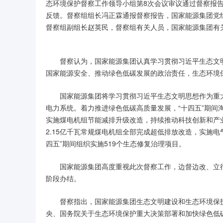
态环境保护督察工作领导小组第8次会议审议通过督察报告
反馈。督察组组长冯正霖通报督察报告，国家能源集团党
督察组副组长赵英民，督察组有关人员，国家能源集团有
督察认为，国家能源集团认真学习贯彻习近平生态文
国家能源安全、推动绿色低碳发展的政治责任，生态环境
国家能源集团将学习贯彻习近平生态文明思想作为重
电力系统。着力推进绿色低碳高质量发展，“十四五”期间淘汰
实施煤电机组节能减排升级改造，持续推动科技创新和产
2.15亿千瓦常规煤电机组全部完成超低排放改造，实施
四五”期间组织实施519个生态修复治理项目。
国家能源集团高度重视此次督察工作，边督边改、立行
阶段办结。
督察指出，国家能源集团生态文明建设和生态环境保
央、国务院关于生态环境保护重大决策部署和加快绿色低