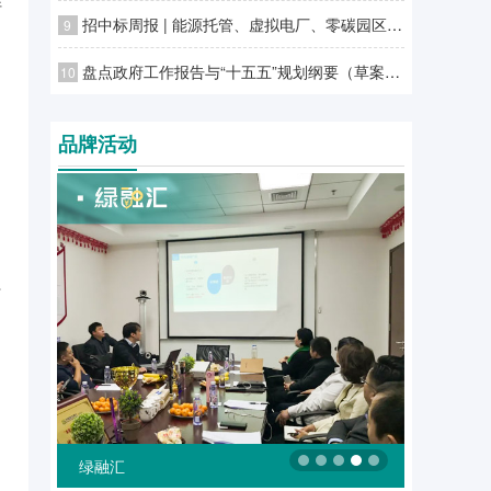
行
招中标周报 | 能源托管、虚拟电厂、零碳园区项目
9
盘点政府工作报告与“十五五”规划纲要（草案）中的“双碳”要点
10
品牌活动
十
绿融汇