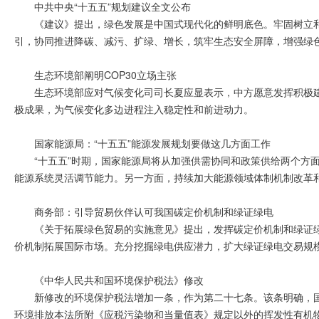
中共中央“十五五”规划建议全文公布
《建议》提出，绿色发展是中国式现代化的鲜明底色。牢固树立
引，协同推进降碳、减污、扩绿、增长，筑牢生态安全屏障，增强绿
生态环境部阐明COP30立场主张
生态环境部应对气候变化司司长夏应显表示，中方愿意发挥积极建
极成果，为气候变化多边进程注入稳定性和前进动力。
国家能源局：“十五五”能源发展规划要做这几方面工作
“十五五”时期，国家能源局将从加强供需协同和政策供给两个方
能源系统灵活调节能力。另一方面，持续加大能源领域体制机制改革
商务部：引导贸易伙伴认可我国碳定价机制和绿证绿电
《关于拓展绿色贸易的实施意见》提出，发挥碳定价机制和绿证
价机制拓展国际市场。充分挖掘绿电供应潜力，扩大绿证绿电交易规
《中华人民共和国环境保护税法》修改
新修改的环境保护税法增加一条，作为第二十七条。该条明确，
环境排放本法所附《应税污染物和当量值表》规定以外的挥发性有机