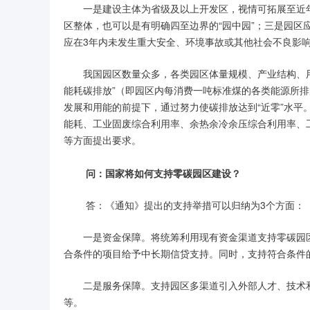
一是建设主体为省级及以上开发区，视情可拓展至近
区整体，也可以是有明确四至边界的“园中园”；三是园
应在3年内未发生重大安全、环境事故或其他社会不良影
我国园区数量众多，各类园区体量规模、产业结构、用
能耗碳排放”（即园区内每消费一吨标准煤的各类能源所
发展和用能的前提下，通过努力使碳排放达到“近零”水
能耗、工业固废综合利用率、余热余冷余压综合利用率、
等方面提出要求。
问：国家将如何支持零碳园区建设？
答：《通知》提出的支持举措可以归纳为3个方面：
一是资金保障。将统筹利用现有资金渠道支持零碳园
合条件的项目给予中长期信贷支持。同时，支持符合条件
二是服务保障。支持园区多渠道引入外部人才、技术
等。