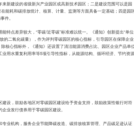
年来新建设的省级新兴产业园区或高新技术园区；二是建设范围可以是园
区应在能耗和碳排放统计、核算、计量、监测等方面具备一定基础；四是园
响事件。
能特点差异较大，“零碳/近零碳”标准难以统一。《通知》创新提出“单位
排放的二氧化碳量），作为评判零碳园区的核心指标，引导园区在保障企业
平。除核心指标外，《通知》还设置了清洁能源消费占比、园区企业产品单
工业用水重复利用率等5项引导性指标，从能源结构、循环经济、节约资
区建设，鼓励各地区对零碳园区建设给予资金支持，鼓励政策性银行对符
的企业发行债券用于零碳园区建设。
和专业机构，服务企业节能降碳改造、碳排放核算管理、产品碳足迹认证