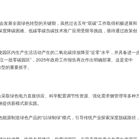
会发展全面绿色转型的关键期，虽然过去五年“双碳”工作取得积极进展和
深度降碳困难、低碳零碳负碳技术推广应用受限等挑战，亟待通过政策创
使园区内生产生活活动产生的二氧化碳排放降至“近零”水平，并具备进一
建立一批零碳园区”，2025年政府工作报告再次作出明确部署。这是党中
转型的重要抓手。
综合采取绿色电力直接供应、科学配置调节性资源、强化需求侧管理等多种
纳提供新模式新实践。
色能源制造绿色产品的“以绿制绿”模式，引导传统产业探索深度脱碳路径
赋比较优势，统筹布局建设一批零碳园区，引导高载能产业有序向资源可