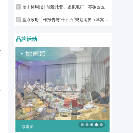
招中标周报 | 能源托管、虚拟电厂、零碳园区项目
9
盘点政府工作报告与“十五五”规划纲要（草案）中的“双碳”要点
10
品牌活动
步
方
，
绿融汇