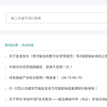
查询结果：共445条
关于批准发布《带式输送机数字化管理规范》等2项团体标准的公
中国光伏高管德国被抓，原来不是第一次？
绿色低碳产业前沿新闻一周速递！（06.13-06.19）
叮~大型公共建筑节能改造潜力挖掘影响因素调研问卷来啦！
关于举办“科创中国”技术路演——碳达峰碳中和（包头）专场活动