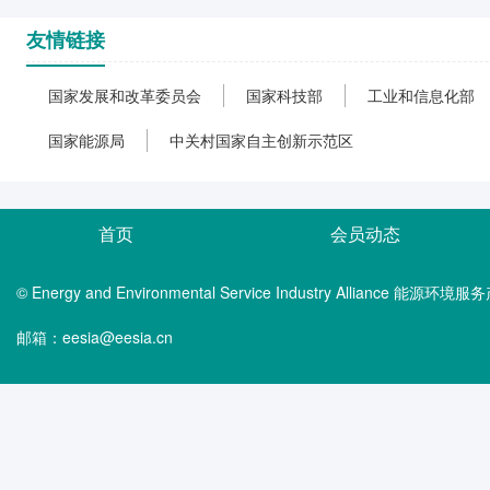
友情链接
国家发展和改革委员会
国家科技部
工业和信息化部
国家能源局
中关村国家自主创新示范区
首页
会员动态
© Energy and Environmental Service Industry Alliance 能
邮箱：eesia@eesia.cn