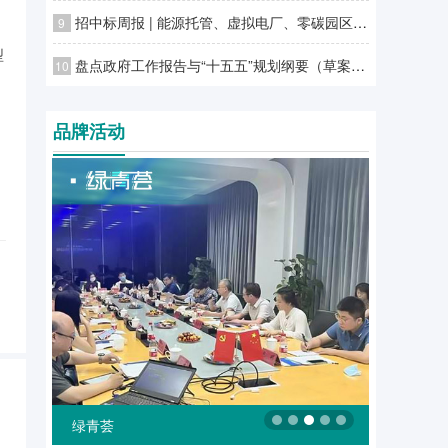
招中标周报 | 能源托管、虚拟电厂、零碳园区项目
9
型
盘点政府工作报告与“十五五”规划纲要（草案）中的“双碳”要点
10
品牌活动
绿青荟