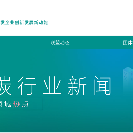
联盟动态
团体