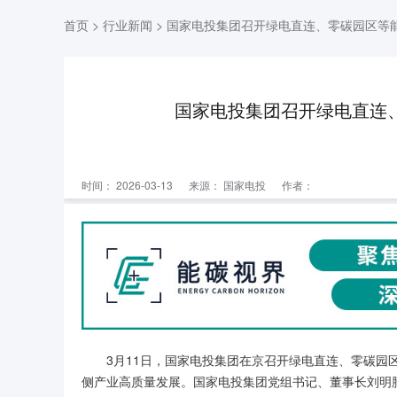
首页
>
行业新闻
> 国家电投集团召开绿电直连、零碳园区等
国家电投集团召开绿电直连
时间： 2026-03-13
来源：
国家电投
作者：
3月11日，国家电投集团在京召开绿电直连、零碳
侧产业高质量发展。国家电投集团党组书记、董事长刘明