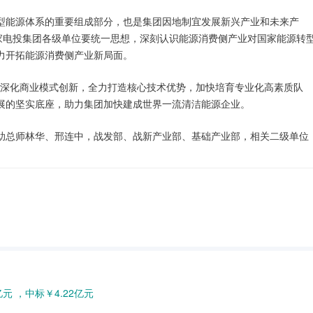
型能源体系的重要组成部分，也是集团因地制宜发展新兴产业和未来产
国家电投集团各级单位要统一思想，深刻认识能源消费侧产业对国家能源转
力开拓能源消费侧产业新局面。
行，深化商业模式创新，全力打造核心技术优势，加快培育专业化高素质队
展的坚实底座，助力集团加快建成世界一流清洁能源企业。
助总师林华、邢连中，战发部、战新产业部、基础产业部，相关二级单位
元 ，中标￥4.22亿元