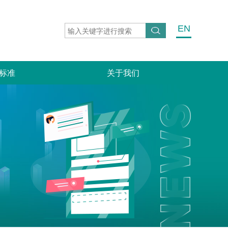
EN
标准
关于我们