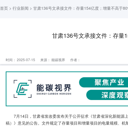
首页
>
行业新闻
> 甘肃136号文承接文件：存量154亿度；增量不高于80
甘肃136号文承接文件：存量1
时间： 2025-07-15
来源：
能碳视界
作者：
7月14日，甘肃省发改委发布关于公开征求《甘肃省深化新能源
稿）》意见的公告。文件规定了存量项目和增量项目的电量规模、机