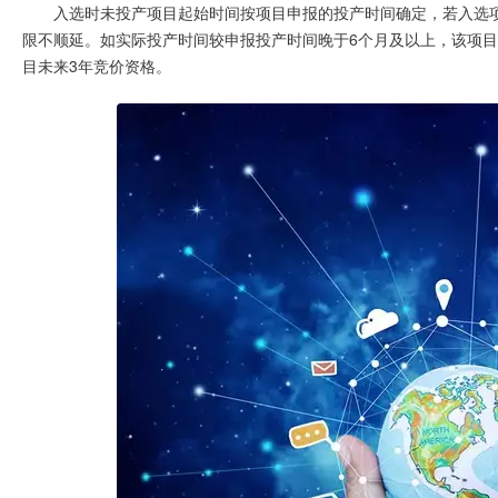
入选时未投产项目起始时间按项目申报的投产时间确定，若入选
限不顺延。如实际投产时间较申报投产时间晚于6个月及以上，该项
目未来3年竞价资格。