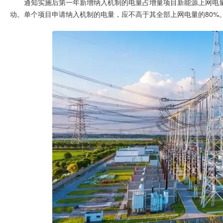
通知实施后第一年新增纳入机制的电量占增量项目新能源上网电
动。单个项目申请纳入机制的电量，应不高于其全部上网电量的80%