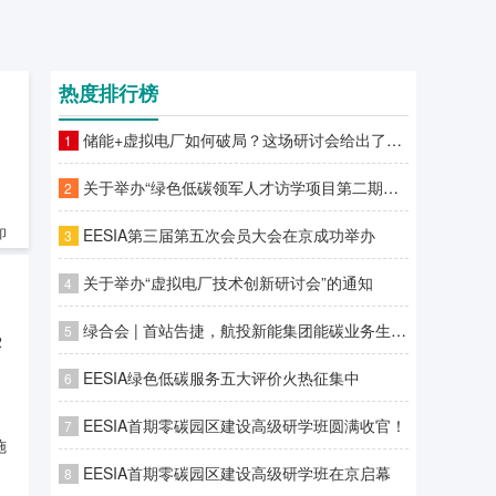
热度排行榜
储能+虚拟电厂如何破局？这场研讨会给出了答案
1
关于举办“绿色低碳领军人才访学项目第二期—零碳园区建设高级研学班”的通知
2
EESIA第三届第五次会员大会在京成功举办
印
3
关于举办“虚拟电厂技术创新研讨会”的通知
4
绿合会 | 首站告捷，航投新能集团能碳业务生态合作伙伴专场对接会广州站圆满落幕
5
2
EESIA绿色低碳服务五大评价火热征集中
6
EESIA首期零碳园区建设高级研学班圆满收官！
7
施
EESIA首期零碳园区建设高级研学班在京启幕
8