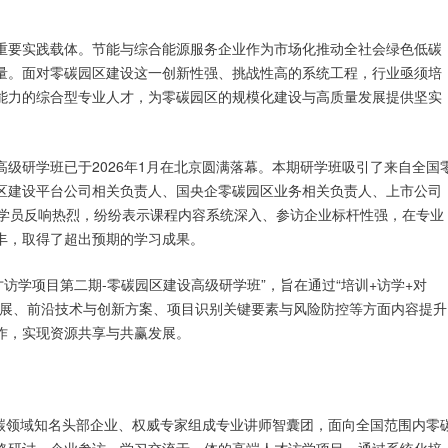
重要实践载体。节能与综合能源服务企业作为市场化推动全社会绿色低碳
量。面对零碳园区建设这一创新性强、挑战性高的系统工程，行业亟须培
能力的综合型专业人才，为零碳园区的规模化建设与高质量发展提供坚实
级研学班已于2026年1月在北京圆满落幕。本期研学班吸引了来自全国
区建设平台公司相关负责人、国央企零碳园区业务相关负责人、上市公司
，学员反响热烈，纷纷表示课程内容系统深入、参访企业标杆性强，在专业
丰，取得了超出预期的学习成果。
军人才访学项目第二期-零碳园区建设高级研学班”，旨在通过“培训+访学+对
进展、前沿技术与创新方案、项目识别关键要素与风险防控等方面内容提升
作，实现资源共享与共赢发展。
低碳领域知名头部企业、权威专家组成专业讲师智囊团，面向全国范围内零