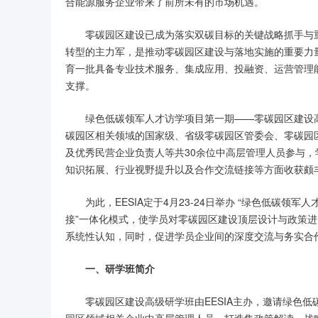
合能源服务企业带来了前所未有的市场机遇。
零碳园区建设已成为落实双碳目标的关键战略抓手与
转型的主力军，是推动零碳园区建设与落地实施的重要力
育一批具备专业技术服务、集成应用、投融资、运营管理
支撑。
绿色低碳领军人才访学项目第一期——零碳园区建设高
碳园区相关领域的国家级、省级零碳园区管委会、零碳园
及优秀民营企业负责人等共30余位中高层管理人员参与
知识拓展、行业视野提升以及合作交流链接等方面收获颇
为此，EESIA定于4月23-24日举办 “绿色低碳领
接”一体化模式，使学员对零碳园区建设顶层设计与政策
系统性认知，同时，促进学员企业间的深度交流与务实合
一、研学班简介
零碳园区建设高级研学班由EESIA主办，邀请绿色