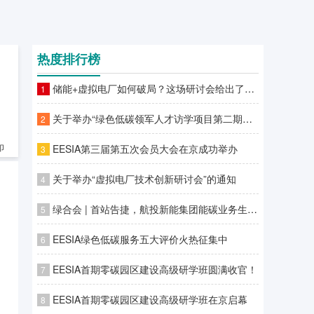
热度排行榜
储能+虚拟电厂如何破局？这场研讨会给出了答案
1
关于举办“绿色低碳领军人才访学项目第二期—零碳园区建设高级研学班”的通知
2
EESIA第三届第五次会员大会在京成功举办
印
3
关于举办“虚拟电厂技术创新研讨会”的通知
4
绿合会 | 首站告捷，航投新能集团能碳业务生态合作伙伴专场对接会广州站圆满落幕
5
EESIA绿色低碳服务五大评价火热征集中
6
EESIA首期零碳园区建设高级研学班圆满收官！
7
EESIA首期零碳园区建设高级研学班在京启幕
8