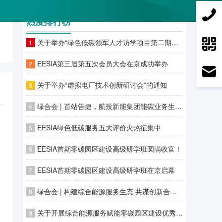
热度排行榜
关于举办“绿色低碳领军人才访学项目第二期—零碳园区建设高级研学班”的通知
1
EESIA第三届第五次会员大会在京成功举办
2
关于举办“虚拟电厂技术创新研讨会”的通知
3
绿合会 | 首站告捷，航投新能集团能碳业务生态合作伙伴专场对接会广州站圆满落幕
4
EESIA绿色低碳服务五大评价火热征集中
5
EESIA首期零碳园区建设高级研学班圆满收官！
6
EESIA首期零碳园区建设高级研学班在京启幕
7
绿合会 | 构建综合能源服务生态 共谋创新合作发展潜力
8
关于开展综合能源服务赋能零碳园区建设优秀案例征集工作的通知
9