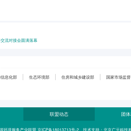
伴交流对接会圆满落幕
和信息化部
生态环境部
住房和城乡建设部
国家市场监督
联盟动态
团体
lliance 能源环境服务产业联盟 京ICP备18013713号-2
技术支持：北京广元科技