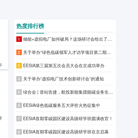
热度排行榜
储能+虚拟电厂如何破局？这场研讨会给出了答案
1
关于举办“绿色低碳领军人才访学项目第二期—零碳园区建设高级研学班”的通知
2
EESIA第三届第五次会员大会在京成功举办
印
3
关于举办“虚拟电厂技术创新研讨会”的通知
4
绿合会 | 首站告捷，航投新能集团能碳业务生态合作伙伴专场对接会广州站圆满落幕
5
EESIA绿色低碳服务五大评价火热征集中
6
谢
EESIA首期零碳园区建设高级研学班圆满收官！
7
EESIA首期零碳园区建设高级研学班在京启幕
8