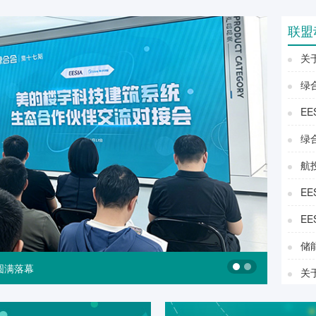
联盟
关
绿
E
绿
航
E
E
储
圆满落幕
关于