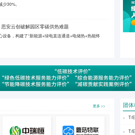
减少30%。
：思安云创破解园区零碳供热难题
设备，构建了“新能源+绿电直连通道+电储热+热能终
团体
更多 >>
T/
T/