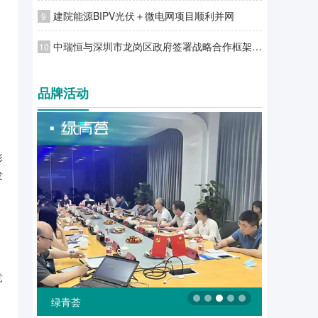
建院能源BIPV光伏＋微电网项目顺利并网
9
中瑞恒与深圳市龙岗区政府签署战略合作框架协议
10
品牌活动
形
发
竞
绿融汇