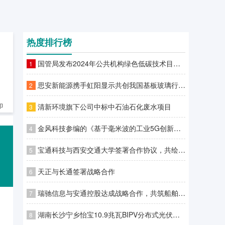
热度排行榜
国管局发布2024年公共机构绿色低碳技术目录，合一智控荣登榜首！
1
思安新能源携手虹阳显示共创我国基板玻璃行业动能系统能效新纪录暨虹阳显示G8.5+基板玻璃生产线项目一级能效站房挂牌仪式圆满举行
2
清新环境旗下公司中标中石油石化废水项目
印
3
金风科技参编的《基于毫米波的工业5G创新应用白皮书》发布
4
宝通科技与西安交通大学签署合作协议，共绘科技创新与人才培养新蓝图
5
天正与长通签署战略合作
6
瑞驰信息与安通控股达成战略合作，共筑船舶行业数智未来
7
湖南长沙宁乡怡宝10.9兆瓦BIPV分布式光伏项目（二期）顺利并网
8
，