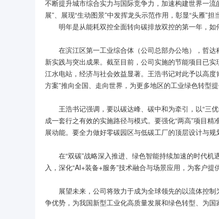
不断提升城市综合实力与国际竞争力，加速构建世界一流
展”、展现“生动图景”中发挥龙头示范作用，彰显“头雁”
明年是从能耗双控全面转向碳排放双控的第一年，如何
在滨江区第一工业综合体（公司总部办公地），哲达科
新实践与突出成果。截至目前，公司实施的节能项目已实现
江水电站，经济与社会效益显著。王浩书记对此予以高度肯定
方案”推向全国、走向世界，为更多地区的工业绿色转型
王浩书记强调，要以碳达峰、碳中和为牵引，以“三
成一套行之有效的实施路径与模式。要强化“两高”项目
展动能。要全力做好零碳园区与低碳工厂的顶层设计与规
在“双碳”战略深入推进、绿色智能持续加速的时代机
入，深化“AI+装备+服务”技术融合与场景应用，为客户
展望未来，公司将致力于成为全球领先的以流体控制
争优势，为我国新型工业化高质量发展和绿色转型、为国家