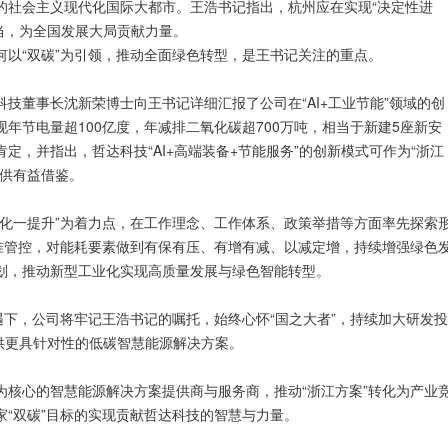
的社会主义现代化国际大都市。王浩书记指出，杭州应在实现“决定性进
担当，为全国发展大局贡献力量。
以“双碳”为引领，推动全面绿色转型，是王书记关注的重点。
技董事长沈新荣博士向王书记详细汇报了公司在“AI+工业节能”领域的创
年节电量超100亿度，年减排二氧化碳超700万吨，相当于新建5座新安
，并指出，哲达科技“AI+高端装备+节能服务”的创新模式可作为“浙江
提供有益借鉴。
优化一提升”为着力点，在工作理念、工作体系、政策举措等方面率先探索
精准管控，对能耗要素做到有保有压、有增有减、以减定增，持续增强绿色
划，推动新型工业化实现高质量发展与绿色智能转型。
遇下，公司将牢记王浩书记的嘱托，始终心怀“国之大者”，持续加大研发投
提供更具针对性的低碳智慧能源解决方案。
为核心的智慧能源解决方案提供商与服务商，推动“浙江方案”转化为产业
“双碳”目标的实现贡献哲达科技的智慧与力量。