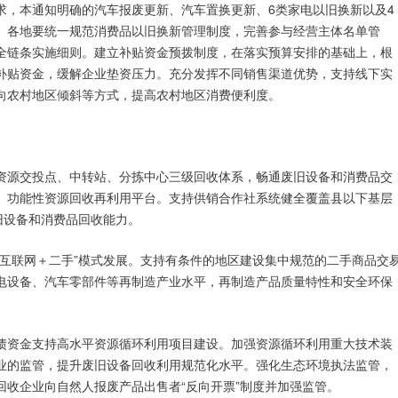
求，本通知明确的汽车报废更新、汽车置换更新、6类家电以旧换新以及4
。各地要统一规范消费品以旧换新管理制度，完善参与经营主体名单管
全链条实施细则。建立补贴资金预拨制度，在落实预算安排的基础上，根
补贴资金，缓解企业垫资压力。充分发挥不同销售渠道优势，支持线下实
向农村地区倾斜等方式，提高农村地区消费便利度。
资源交投点、中转站、分拣中心三级回收体系，畅通废旧设备和消费品交
、功能性资源回收再利用平台。支持供销合作社系统健全覆盖县以下基层
旧设备和消费品回收能力。
“互联网＋二手”模式发展。支持有条件的地区建设集中规范的二手商品交
电设备、汽车零部件等再制造产业水平，再制造产品质量特性和安全环保
债资金支持高水平资源循环利用项目建设。加强资源循环利用重大技术装
业的监管，提升废旧设备回收利用规范化水平。强化生态环境执法监管，
收企业向自然人报废产品出售者“反向开票”制度并加强监管。