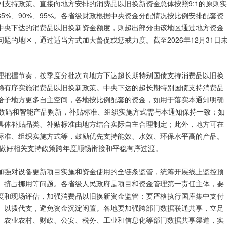
支持政策。直接向地方安排的消费品以旧换新资金总体按照9:1的原则实
5%、90%、95%。各省级财政根据中央资金分配情况按比例安排配套资
中央下达的消费品以旧换新资金额度，则超出部分由该地区通过地方资金
题的地区，通过适当方式加大督促或惩戒力度。截至2026年12月31日
理把握节奏，按季度分批次向地方下达超长期特别国债支持消费品以旧换
稳有序实施消费品以旧换新政策。中央下达的超长期特别国债支持消费品
给予地方更多自主空间，各地按比例配套的资金，如用于落实本通知明确
类数码和智能产品购新，补贴标准、组织实施方式需与本通知保持一致；如
具体补贴品类、补贴标准由地方结合实际自主合理制定；此外，地方可在
标准、组织实施方式等，鼓励优先支持能效、水效、环保水平高的产品。
，做好相关支持政策跨年度顺畅衔接和平稳有序过渡。
加强对设备更新项目实施和资金使用的全链条监管，统筹开展线上监控预
、挤占挪用等问题。各省级人民政府是项目和资金管理第一责任主体，要
度和现场评估，加强消费品以旧换新资金监管；要严格执行国库集中支付
、以拨代支，避免资金沉淀闲置。各地要加强跨部门数据联通共享，立足
、农业农村、财政、公安、税务、工业和信息化等部门数据共享渠道，实