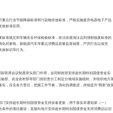
升重点行业节能降碳标准和污染物排放标准，严格实施废弃电器电子产品
水效标准应用。
废标准规定和车辆安全环保检验标准，依法依规淘汰达到强制报废标准的
强化对家电、新能源汽车等重点消费品质量监督抽查，严厉打击以假充
水效标识等行为。
”部际联席会议制度牵头部门作用，会同财政部安排超长期特别国债资金实
通运输部、农业农村部等部门按职责分工制定分领域实施细则，并组织地方
落实，压实各方责任，把握工作节奏，强化协调推进，持续提升“两新”政
部门安排超长期特别国债资金支持设备更新，用于落实本通知第（一）
合条件的项目建设；直接向地方安排超长期特别国债资金支持消费品以旧