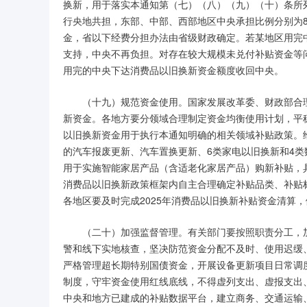
换新，用于落实本通知第（七）（八）（九）（十）条所列
行央地共担，东部、中部、西部地区中央承担比例分别为8
金，省以下经费分担办法由省级财政确定。若某地区用完
支持，中央不再负担。对存在较大规模未兑付补贴资金等问
用完的中央下达消费品以旧换新资金额度收回中央。
（十九）规范资金使用。国家发展改革委、财政部合
新资金。各地方要分领域合理制定资金均衡使用计划，平
以旧换新资金用于执行本通知明确的相关领域补贴政策。
的汽车报废更新、汽车置换更新、6类家电以旧换新和4
用于实施智能家居产品（含适老化家居产品）购新补贴，
消费品以旧换新政策框架内自主合理确定补贴品类、补贴
各地区要及时完成2025年消费品以旧换新补贴资金清算
（二十）加强监督管理。有关部门要按照职责分工，
警和线下实地核查，坚决防范资金分配不及时、使用迟缓
严格管理超长期特别国债资金，开展设备更新项目日常调
制度，守牢资金使用红线底线，不得虚列支出、虚报支出
中央和地方已建成的补贴数据平台，建立商务、交通运输