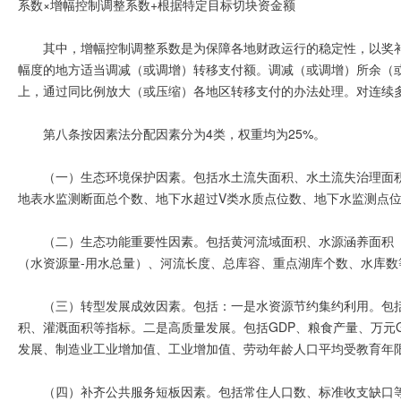
系数×增幅控制调整系数+根据特定目标切块资金额
其中，增幅控制调整系数是为保障各地财政运行的稳定性，以奖
幅度的地方适当调减（或调增）转移支付额。调减（或调增）所余（
上，通过同比例放大（或压缩）各地区转移支付的办法处理。对连续
第八条按因素法分配因素分为4类，权重均为25%。
（一）生态环境保护因素。包括水土流失面积、水土流失治理面积
地表水监测断面总个数、地下水超过V类水质点位数、地下水监测点
（二）生态功能重要性因素。包括黄河流域面积、水源涵
养面积
（水资源量-用水总量）、河流长度、总库容、重点湖库个数、水库数
（三）转型发展成效因素。包括：一是水资源节约集约利用。包括
积、灌溉面积等指标。二是高质量发展。包括GDP、粮食产量、万元
发展、制造业工业增加值、工业增加值、劳动年龄人口平均受教育年
（四）补齐公共服务短板因素。包括常住人口数、标准收支缺口