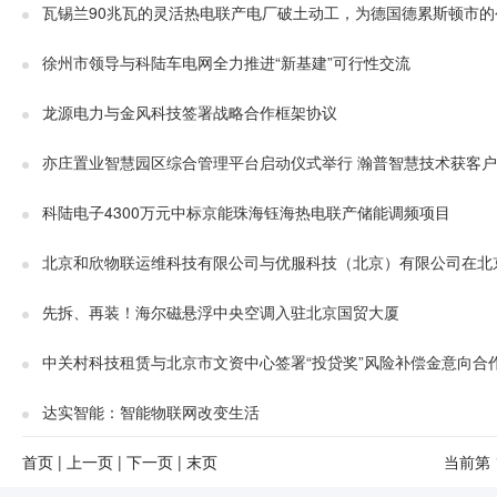
瓦锡兰90兆瓦的灵活热电联产电厂破土动工，为德国德累斯顿市
徐州市领导与科陆车电网全力推进“新基建”可行性交流
龙源电力与金风科技签署战略合作框架协议
亦庄置业智慧园区综合管理平台启动仪式举行 瀚普智慧技术获客
科陆电子4300万元中标京能珠海钰海热电联产储能调频项目
北京和欣物联运维科技有限公司与优服科技（北京）有限公司在北
先拆、再装！海尔磁悬浮中央空调入驻北京国贸大厦
中关村科技租赁与北京市文资中心签署“投贷奖”风险补偿金意向合
达实智能：智能物联网改变生活
首页
|
上一页
|
下一页
|
末页
当前第